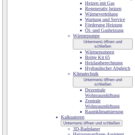
Heizen mit Gas
Regenerativ heizen
Wärmeverteilung
Wartung und Service
Förderung Heizung
Öl- und Gasheizung
Wärmepumpe
Untermenü öffnen und
schließen
Wärmepumpen
Brötje Kit 65
Heizlastberechnung
Hydraulischer Abgleich
Klimatechnik
Untermenü öffnen und
schließen
Dezentrale
Wohnraumlüftung
Zentrale
Wohnraumlüftung
Raumklimatisierung
Kalkuatoren
Untermenü öffnen und schließen
3D-Badplaner
Heizungsanfrage-Assistent