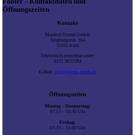
Footer - Kontaktdaten und
Öffnungszeiten
Kontakt
Manfred Domm GmbH
Siegburgerstr. 364
51105 Köln
Telefonisch erreichbar unter:
0221 9833284
E-Mail:
info@domm-gmbh.de
Öffnungszeiten
Montag – Donnerstag:
07.15 – 16.30 Uhr
Freitag:
07.15 – 14.00 Uhr